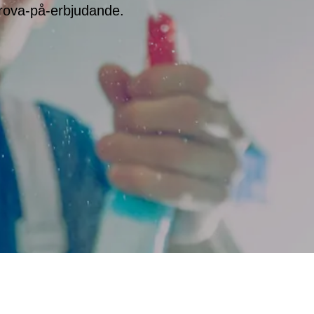
prova-på-erbjudande.