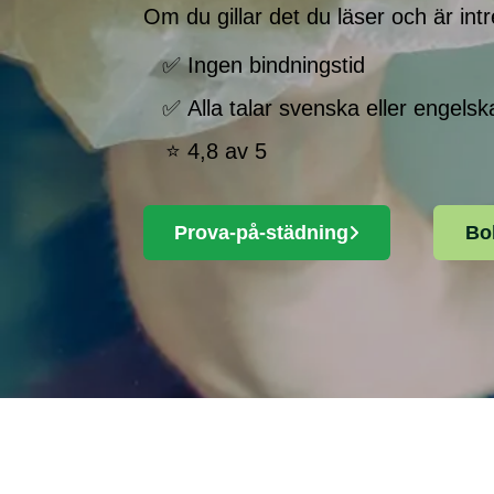
Om du gillar det du läser och är in
Ingen bindningstid
Alla talar svenska eller engelsk
4,8 av 5
Prova-på-städning
Bo