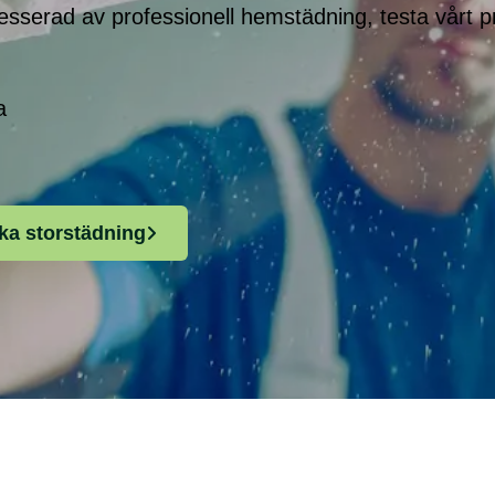
tresserad av professionell hemstädning, testa vårt 
a
ka storstädning