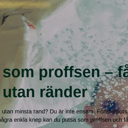
 som proffsen – f
 utan ränder
r utan minsta rand? Du är inte ensam. Fönsterputs
några enkla knep kan du putsa som proffsen och f