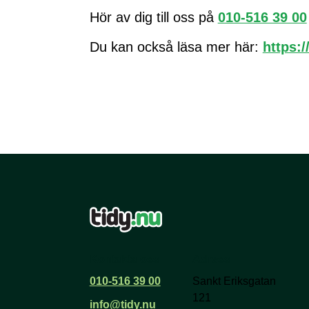
Hör av dig till oss på
010-516 39 00
Du kan också läsa mer här:
https:/
Kontakta oss
Adress
010-516 39 00
Sankt Eriksgatan
121
info@tidy.nu