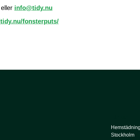
eller
info@tidy.nu
/tidy.nu/fonsterputs/
Länkar
Hemstädning
Stockholm