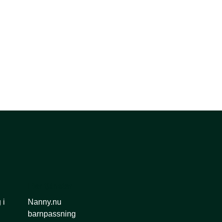
Fler tjänster
 i
Nanny.nu
barnpassning