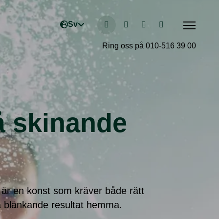
Ring oss på 010-516 39 00
å skinande
 är en konst som kräver både rätt
å blänkande resultat hemma.