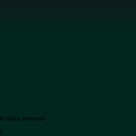
städning i
ill nästa sommar!
g.