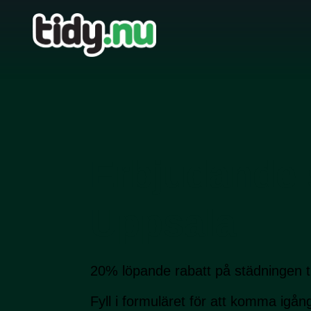
Erbjudande 
Uppsala
20% löpande rabatt på städningen t
Fyll i formuläret för att komma igån