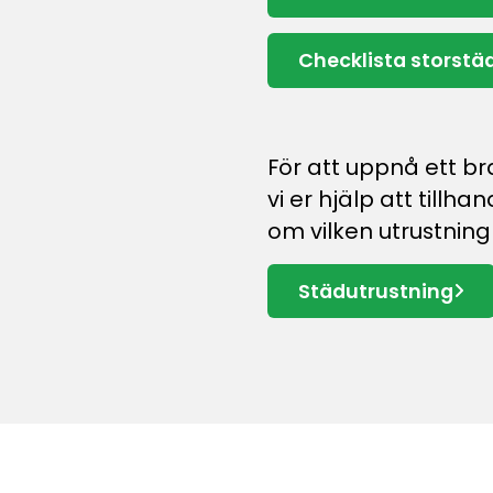
Checklista storstä
För att uppnå ett br
vi er hjälp att tillha
om vilken utrustnin
Städutrustning