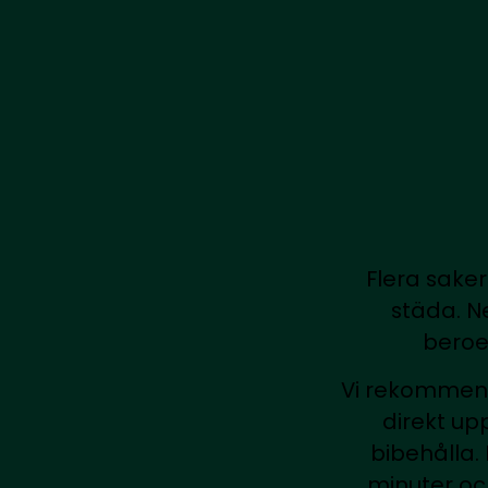
Flera saker
städa. N
beroe
Vi rekommender
direkt upp
bibehålla.
minuter oc