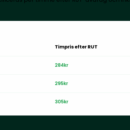
Timpris efter RUT
284kr
295kr
305kr