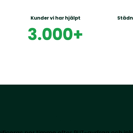
Kunder vi har hjälpt
Städn
3.000
+
Prislista
cificeras per timme efter RUT-avdrag och in