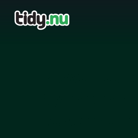
Prova-på-s
Nynäsham
Västerhani