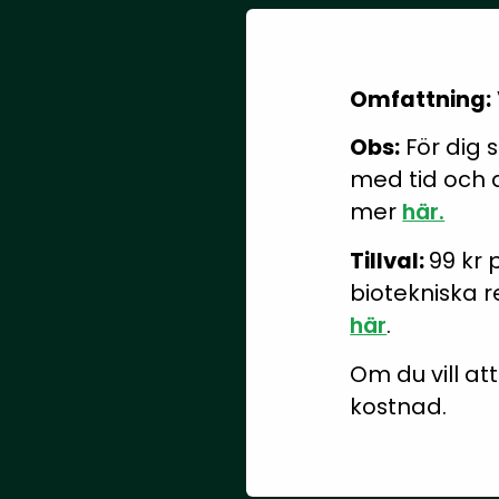
Omfattning:
Obs:
För dig s
med tid och 
mer
här.
Tillval:
99 kr 
biotekniska r
här
.
Om du vill a
kostnad.