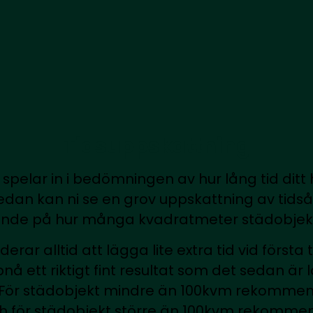
Tidsuppskattning
 spelar in i bedömningen av hur lång tid ditt
edan kan ni se en grov uppskattning av tid
nde på hur många kvadratmeter städobjekt
ar alltid att lägga lite extra tid vid första til
nå ett riktigt fint resultat som det sedan är 
 För städobjekt mindre än 100kvm rekommen
h för städobjekt större än 100kvm rekommen