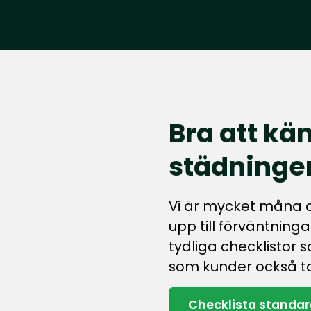
Bra att kän
städninge
Vi är mycket måna o
upp till förväntninga
tydliga checklistor so
som kunder också ta
Checklista standa