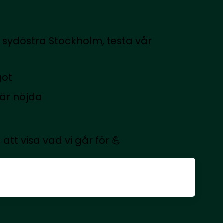
 i sydöstra Stockholm, testa vår
got
 är nöjda
 att visa vad vi går för 💪