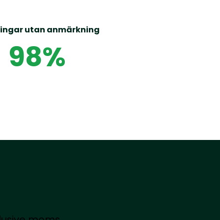
ingar utan anmärkning
98+
%
klusive moms.