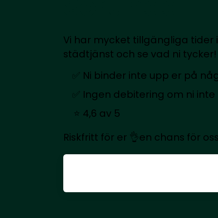
Sorunda
Vi har mycket tillgängliga tider
städtjänst och se vad ni tycker!
Ni binder inte upp er på nå
Ingen debitering om ni inte
4,6 av 5
Riskfritt för er 👌en chans för oss