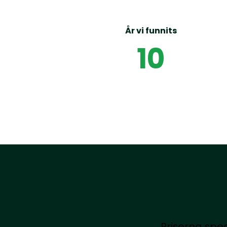
År vi funnits
10
Priserna spe