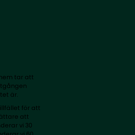
 hem tar att
såtgången
et är.
lfället för att
lättare att
derar vi 30
derar vi 60