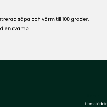
rerad såpa och värm till 100 grader.
ed en svamp.
Länkar
Hemstädnin