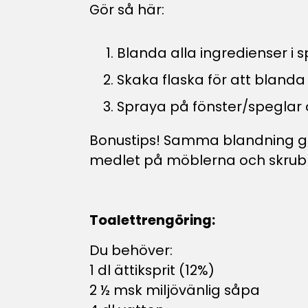
Gör så här:
Blanda alla ingredienser i s
Skaka flaska för att blanda
Spraya på fönster/speglar o
Bonustips! Samma blandning gå
medlet på möblerna och skrubba
Toalettrengöring:
Du behöver:
1 dl ättiksprit (12%)
2 ½ msk miljövänlig såpa