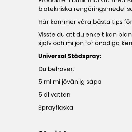
Produkter i butik märkta med Br
biotekniska rengöringsmedel som 
Här kommer våra bästa tips fö
Visste du att du enkelt kan bl
själv och miljön för onödiga kem
Universal Städspray:
Du behöver:
5 ml miljövänlig såpa
5 dl vatten
Sprayflaska