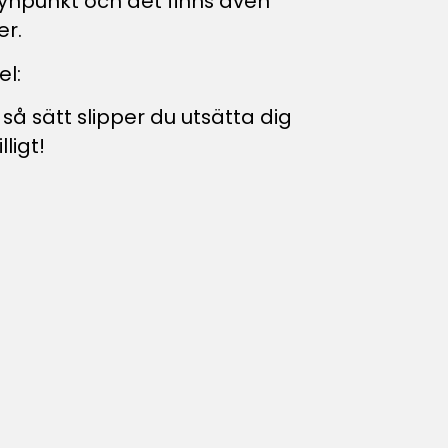
ösynpunkt och det finns även
er.
l:
 sätt slipper du utsätta dig
ligt!