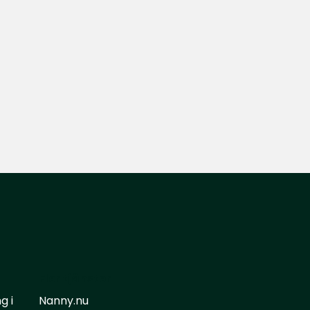
Fler tjänster
g i
Nanny.nu