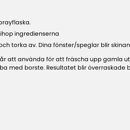
prayflaska.
 ihop ingredienserna
ch torka av. Dina fönster/speglar blir skina
r att använda för att fräscha upp gamla ute
 med borste. Resultatet blir överraskade bra