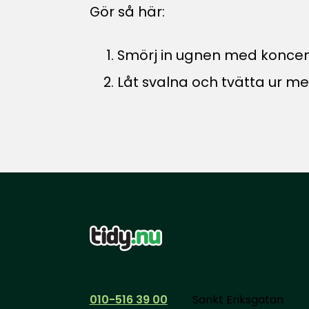
Gör så här:
Smörj in ugnen med koncent
Låt svalna och tvätta ur m
Kontakta oss
Adress
010-516 39 00
Sankt Eriksgatan