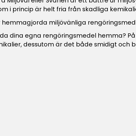
a Miljöval eller Svanen är ett bättre ur milj
i princip är helt fria från skadliga kemikali
r hemmagjorda miljövänliga rengöringsmede
anda dina egna rengöringsmedel hemma? På så
ikalier, dessutom är det både smidigt och bil