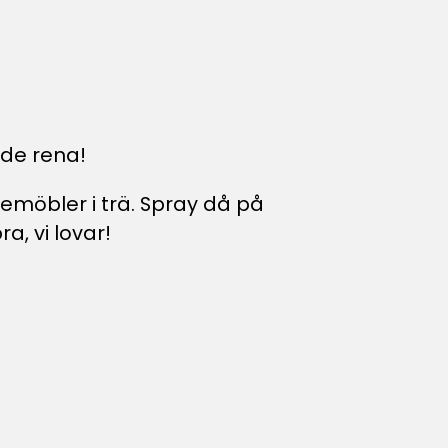
nde rena!
möbler i trä. Spray då på
, vi lovar!