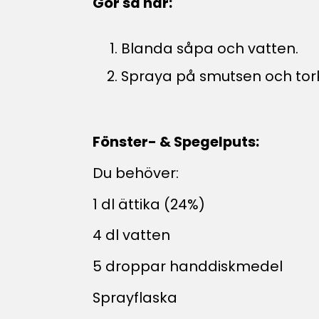
Gör så här:
Blanda såpa och vatten.
Spraya på smutsen och tor
Fönster- & Spegelputs:
Du behöver:
1 dl ättika (24%)
4 dl vatten
5 droppar handdiskmedel
Sprayflaska