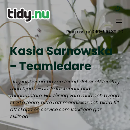
Ring oss på 010-516 39 00
Kasia Sarnowska
- Teamledare
"Jag jobbar på Tidy.nu för att det är ett företag
med hjärta – både för kunder och
medarbetare. Här får jag vara med och bygga
starka team, hitta rätt människor och bidra till
att skapa en service som verkligen gör
skillnad"