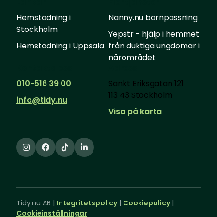
Länkar
Fler tjänster
Hemstädning i
Nanny.nu barnpassning
Stockholm
Yepstr - hjälp i hemmet
Hemstädning i Uppsala
från duktiga ungdomar i
närområdet
Kontakta oss
Adress
010-516 39 00
Sankt Eriksgatan 121
113 43 Stockholm
info@tidy.nu
Visa på karta
Tidy.nu AB |
Integritetspolicy
|
Cookiepolicy
|
Cookieinställningar