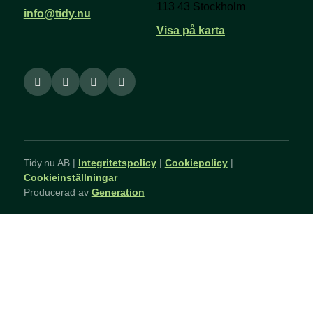
113 43 Stockholm
info@tidy.nu
Visa på karta
Tidy.nu AB |
Integritetspolicy
|
Cookiepolicy
|
Cookieinställningar
Producerad av
Generation