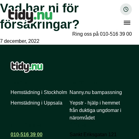
Vad har ni för
försäkringar?
Ring oss på 010-516 39 00
7 december, 2022
Länkar
Fler tjänster
Hemstädning i Stockholm
Nanny.nu barnpassning
Hemstädning i Uppsala
Yepstr - hjälp i hemmet
från duktiga ungdomar i
närområdet
Kontakta oss
Adress
010-516 39 00
Sankt Eriksgatan 121