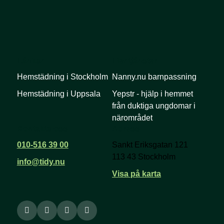
Länkar
Fler tjänster
Hemstädning i Stockholm
Nanny.nu barnpassning
Hemstädning i Uppsala
Yepstr - hjälp i hemmet
från duktiga ungdomar i
närområdet
Kontakta oss
Adress
010-516 39 00
Sankt Eriksgatan 121
113 43 Stockholm
info@tidy.nu
Visa på karta