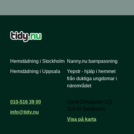
Länkar
Fler tjänster
Hemstädning i Stockholm
Nanny.nu barnpassning
Hemstädning i Uppsala
Yepstr - hjälp i hemmet
från duktiga ungdomar i
närområdet
Kontakta oss
Adress
010-516 39 00
Sankt Eriksgatan 121
113 43 Stockholm
info@tidy.nu
Visa på karta