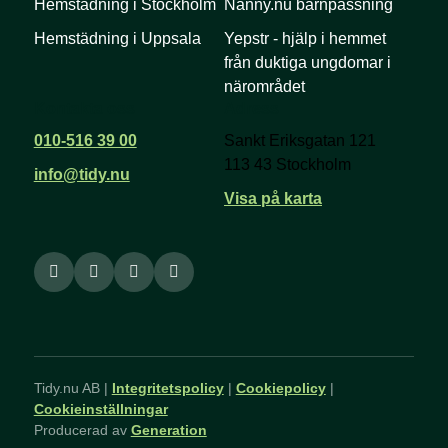
Hemstädning i Stockholm
Nanny.nu barnpassning
Hemstädning i Uppsala
Yepstr - hjälp i hemmet
från duktiga ungdomar i
närområdet
Kontakta oss
Adress
010-516 39 00
Sankt Eriksgatan 121
113 43 Stockholm
info@tidy.nu
Visa på karta
Tidy.nu AB |
Integritetspolicy
|
Cookiepolicy
|
Cookieinställningar
Producerad av
Generation