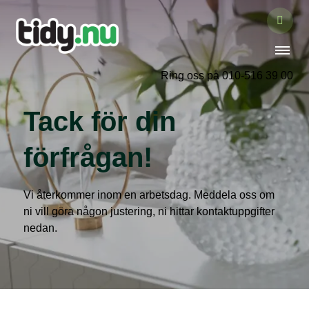
Ring oss på 010-516 39 00
Tack för din
förfrågan!
Vi återkommer inom en arbetsdag. Meddela oss om
ni vill göra någon justering, ni hittar kontaktuppgifter
nedan.