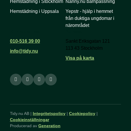
Hemstädning i Stockholm
Nanny.nu barnpassning
Hemstädning i Uppsala
Yepstr - hjälp i hemmet
från duktiga ungdomar i
närområdet
Kontakta oss
Adress
010-516 39 00
Sankt Eriksgatan 121
113 43 Stockholm
info@tidy.nu
Visa på karta
Tidy.nu AB |
Integritetspolicy
|
Cookiepolicy
|
Cookieinställningar
Producerad av
Generation